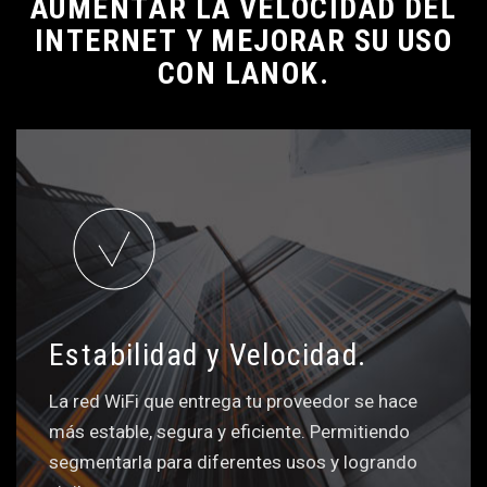
A
U
M
E
N
T
A
R
L
A
V
E
L
O
C
I
D
A
D
D
E
L
I
N
T
E
R
N
E
T
Y
M
E
J
O
R
A
R
S
U
U
S
O
C
O
N
L
A
N
O
K
.
Estabilidad y Velocidad.
La red WiFi que entrega tu proveedor se hace
más estable, segura y eficiente. Permitiendo
segmentarla para diferentes usos y logrando