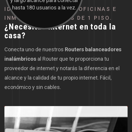
y largo alcance para conectar
hasta 180 usuarios a la vez.
I
D
E
A
L
T
A
M
B
I
É
N
P
A
R
A
O
F
I
C
I
N
A
S
E
I
N
M
U
E
B
L
E
S
C
O
N
M
Á
S
D
E
1
P
I
S
O
.
¿
N
e
c
e
s
i
t
a
s
i
n
t
e
r
n
e
t
e
n
t
o
d
a
l
a
c
a
s
a
?
Conecta uno de nuestros
Routers balanceadores
inalámbricos
al Router que te proporciona tu
proveedor de internet y notarás la diferencia en el
alcance y la calidad de tu propio internet. Fácil,
económico y sin cables.