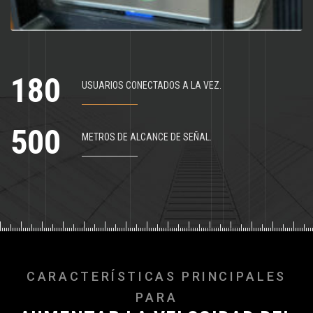
1
8
0
USUARIOS CONECTADOS A LA VEZ.
5
0
0
METROS DE ALCANCE DE SEÑAL.
C
A
R
A
C
T
E
R
Í
S
T
I
C
A
S
P
R
I
N
C
I
P
A
L
E
S
P
A
R
A