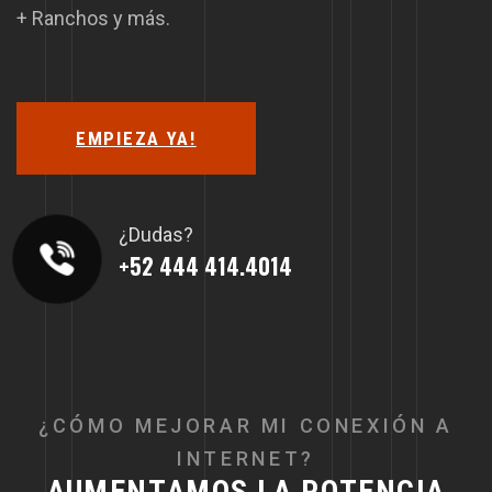
+ Ranchos y más.
EMPIEZA YA!
¿Dudas?
+52 444 414.4014
¿
C
Ó
M
O
M
E
J
O
R
A
R
M
I
C
O
N
E
X
I
Ó
N
A
I
N
T
E
R
N
E
T
?
A
U
M
E
N
T
A
M
O
S
L
A
P
O
T
E
N
C
I
A