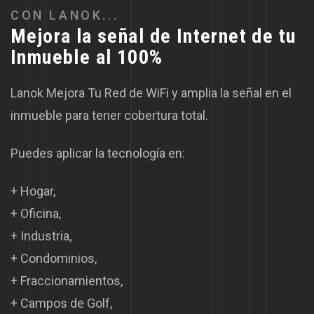
C
O
N
L
A
N
O
K
.
.
.
M
e
j
o
r
a
l
a
s
e
ñ
a
l
d
e
I
n
t
e
r
n
e
t
d
e
t
u
I
n
m
u
e
b
l
e
a
l
1
0
0
%
Lanok Mejora Tu Red de WiFi y amplia la señal en el
inmueble para tener cobertura total.
Puedes aplicar la tecnología en:
+ Hogar,
+ Oficina,
+ Industria,
+ Condominios,
+ Fraccionamientos,
+ Campos de Golf,