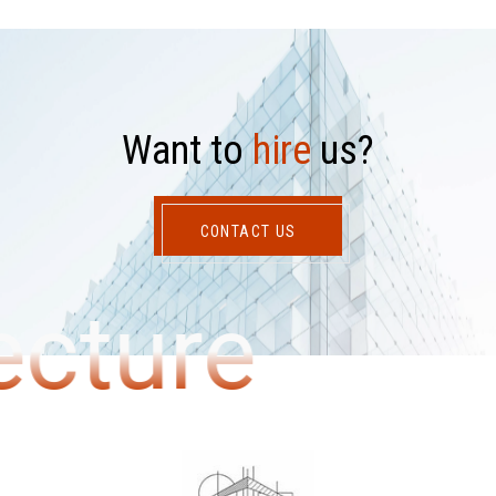
W
a
n
t
t
o
h
i
r
e
u
s
?
CONTACT US
ecture