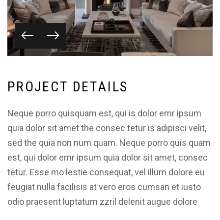
P
R
O
J
E
C
T
D
E
T
A
I
L
S
Neque porro quisquam est, qui is dolor emr ipsum
quia dolor sit amet the consec tetur is adipisci velit,
sed the quia non num quam. Neque porro quis quam
est, qui dolor emr ipsum quia dolor sit amet, consec
tetur. Esse mo lestie consequat, vel illum dolore eu
feugiat nulla facilisis at vero eros cumsan et iusto
odio praesent luptatum zzril delenit augue dolore