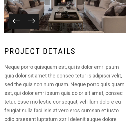
P
R
O
J
E
C
T
D
E
T
A
I
L
S
Neque porro quisquam est, qui is dolor emr ipsum
quia dolor sit amet the consec tetur is adipisci velit,
sed the quia non num quam. Neque porro quis quam
est, qui dolor emr ipsum quia dolor sit amet, consec
tetur. Esse mo lestie consequat, vel illum dolore eu
feugiat nulla facilisis at vero eros cumsan et iusto
odio praesent luptatum zzril delenit augue dolore