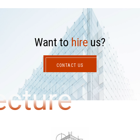
W
a
n
t
t
o
h
i
r
e
u
s
?
CONTACT US
ecture