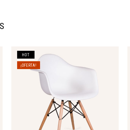
S
HOT
¡OFERTA!