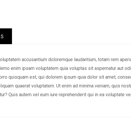
LS
 voluptatem accusantium doloremque laudantium, totam rem aperiam
 Nemo enim ipsam voluptatem quia voluptas sit aspernatur aut odi
rro quisquam est, qui dolorem ipsum quia dolor sit amet, consec
liquam quaerat voluptatem. Ut enim ad minima veniam, quis nost
ur? Quis autem vel eum iure reprehenderit qui in ea voluptate v