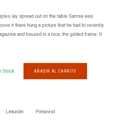
amples lay spread out on the table Samsa was
ove it there hung a picture that he had to recently
magazine and housed in a nice, the gilded frame. It
n Stock
AÑADIR AL CARRITO
Linkedin
Pinterest