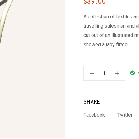
$
39.00
A collection of textile s
travelling salesman and ab
cut out of an illustrated 
showed a lady fitted.
I
SHARE:
Facebook
Twitter