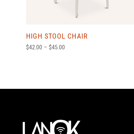
HIGH STOOL CHAIR
$
42.00
 – 
$
45.00