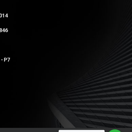
4014
8846
 - P7