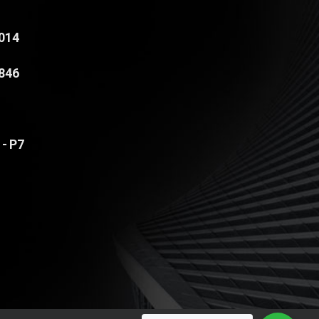
4014
8846
 - P7