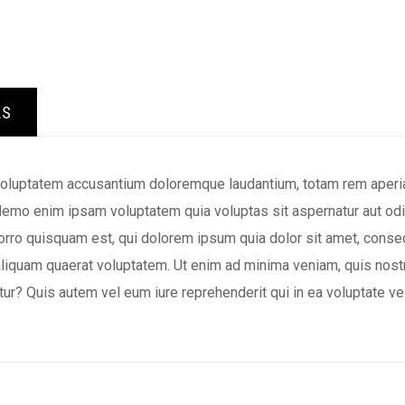
LS
 voluptatem accusantium doloremque laudantium, totam rem aperiam
 Nemo enim ipsam voluptatem quia voluptas sit aspernatur aut odi
rro quisquam est, qui dolorem ipsum quia dolor sit amet, consec
liquam quaerat voluptatem. Ut enim ad minima veniam, quis nost
ur? Quis autem vel eum iure reprehenderit qui in ea voluptate v