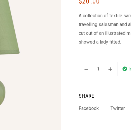
$
20.00
A collection of textile s
travelling salesman and ab
cut out of an illustrated 
showed a lady fitted.
I
SHARE:
Facebook
Twitter