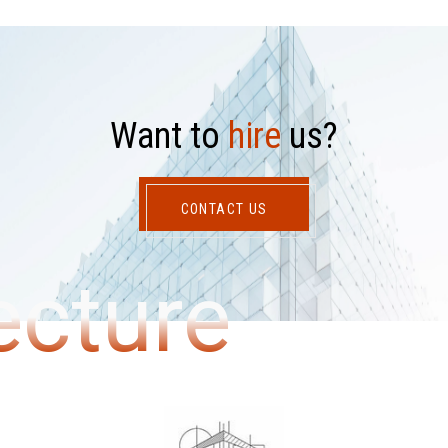
W
a
n
t
t
o
h
i
r
e
u
s
?
CONTACT US
ecture