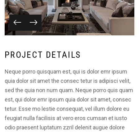
P
R
O
J
E
C
T
D
E
T
A
I
L
S
Neque porro quisquam est, qui is dolor emr ipsum
quia dolor sit amet the consec tetur is adipisci velit,
sed the quia non num quam. Neque porro quis quam
est, qui dolor emr ipsum quia dolor sit amet, consec
tetur. Esse mo lestie consequat, vel illum dolore eu
feugiat nulla facilisis at vero eros cumsan et iusto
odio praesent luptatum zzril delenit augue dolore