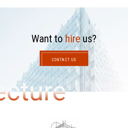
W
a
n
t
t
o
h
i
r
e
u
s
?
CONTACT US
ecture