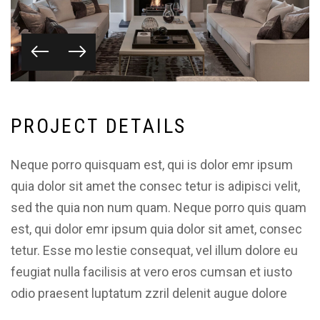
P
R
O
J
E
C
T
D
E
T
A
I
L
S
Neque porro quisquam est, qui is dolor emr ipsum
quia dolor sit amet the consec tetur is adipisci velit,
sed the quia non num quam. Neque porro quis quam
est, qui dolor emr ipsum quia dolor sit amet, consec
tetur. Esse mo lestie consequat, vel illum dolore eu
feugiat nulla facilisis at vero eros cumsan et iusto
odio praesent luptatum zzril delenit augue dolore