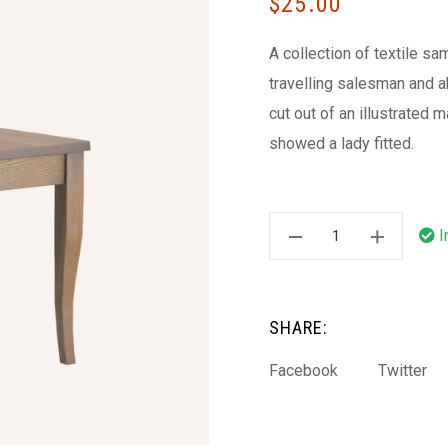
$
25.00
A collection of textile s
travelling salesman and ab
cut out of an illustrated 
showed a lady fitted.
I
SHARE:
Facebook
Twitter