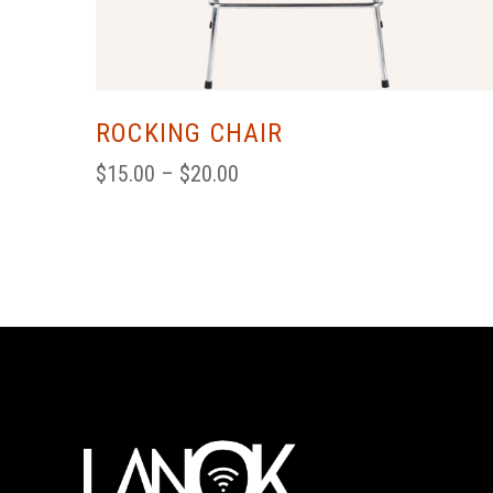
ROCKING CHAIR
$
15.00
 – 
$
20.00