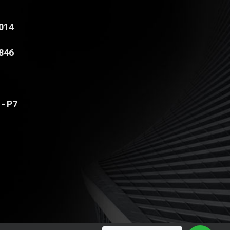
4014
8846
 - P7