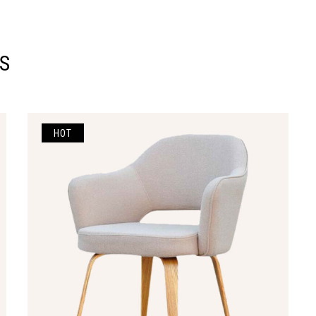
S
HOT