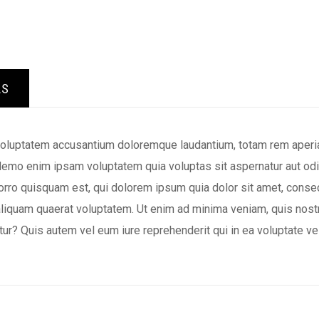
LS
 voluptatem accusantium doloremque laudantium, totam rem aperiam
 Nemo enim ipsam voluptatem quia voluptas sit aspernatur aut odi
rro quisquam est, qui dolorem ipsum quia dolor sit amet, consec
liquam quaerat voluptatem. Ut enim ad minima veniam, quis nost
ur? Quis autem vel eum iure reprehenderit qui in ea voluptate v