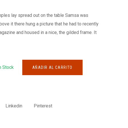
amples lay spread out on the table Samsa was
ove it there hung a picture that he had to recently
magazine and housed in a nice, the gilded frame. It
n Stock
AÑADIR AL CARRITO
Linkedin
Pinterest