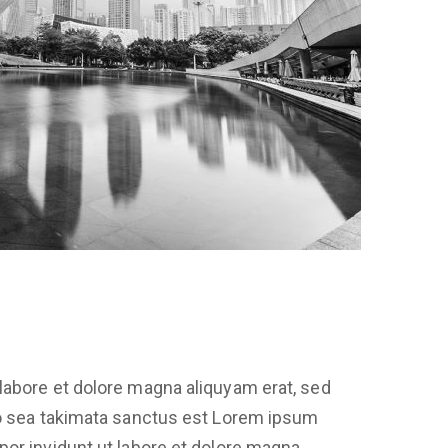
labore et dolore magna aliquyam erat, sed
no sea takimata sanctus est Lorem ipsum
por invidunt ut labore et dolore magna