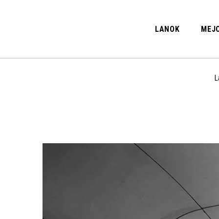
LANOK
MEJO
L