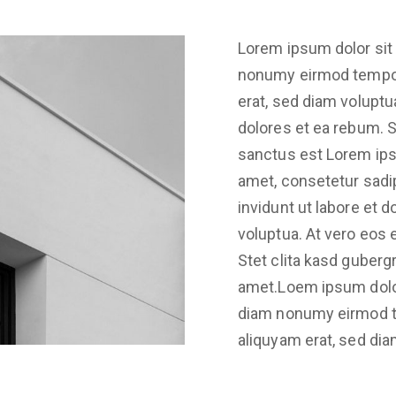
Lorem ipsum dolor sit 
nonumy eirmod tempor 
erat, sed diam voluptu
dolores et ea rebum. S
sanctus est Lorem ips
amet, consetetur sadi
invidunt ut labore et 
voluptua. At vero eos 
Stet clita kasd guber
amet.Loem ipsum dolor 
diam nonumy eirmod te
aliquyam erat, sed dia