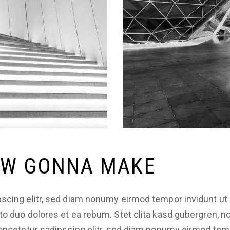
OW GONNA MAKE
scing elitr, sed diam nonumy eirmod tempor invidunt ut 
to duo dolores et ea rebum. Stet clita kasd gubergren, 
consetetur sadipscing elitr, sed diam nonumy eirmod tem